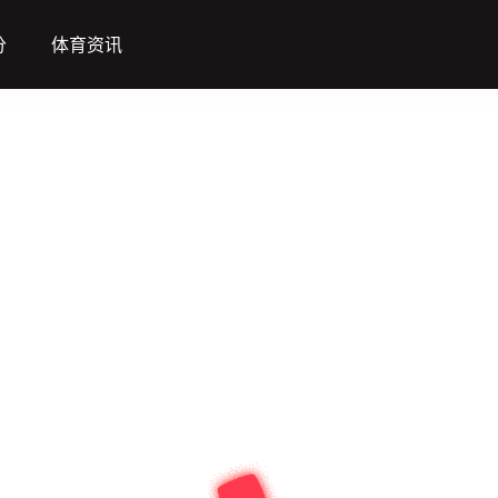
分
体育资讯
暂时没有直播哦，快去其他分类看看吧！