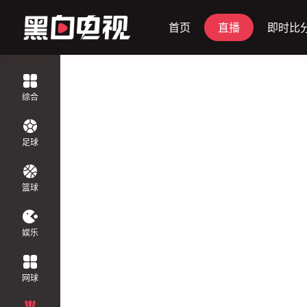
首页
直播
即时比
正在直播
综合
足球
篮球
娱乐
网球