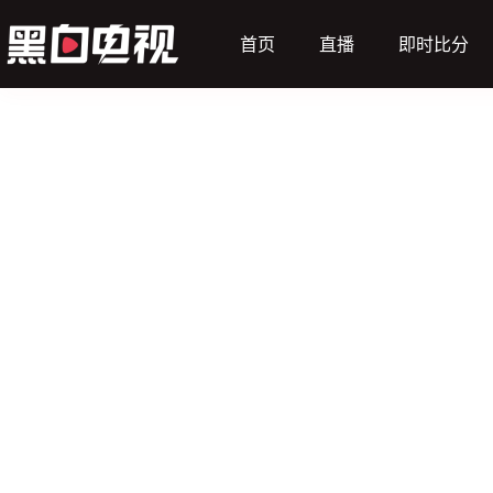
首页
直播
即时比分
（主）
黑格尔曼
让球
36*