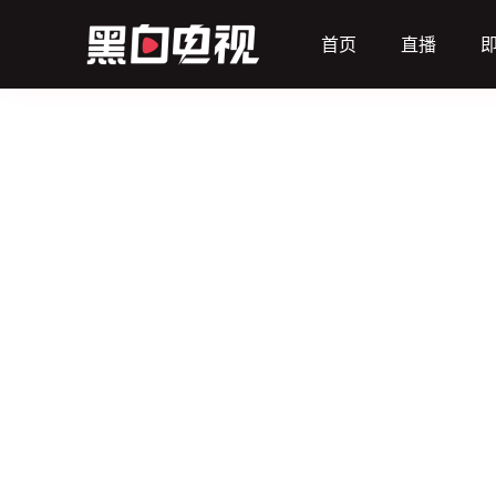
首页
直播
（主）
塔林弗洛拉
让球
36*