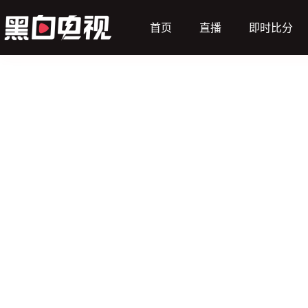
首页
直播
即时比分
（主）
拉脱维亚U19
让球
盈*