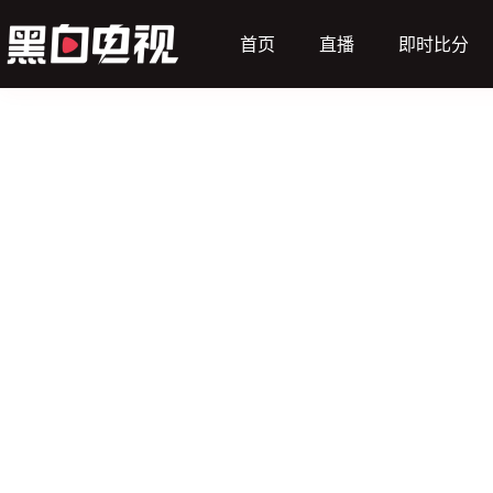
首页
直播
即时比分
（主）
乌兹别克斯坦女足
让球
盈*