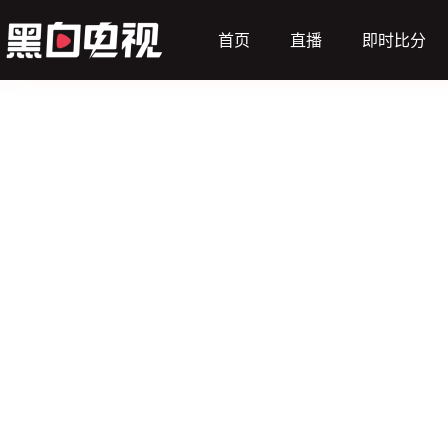
首页
直播
即时比分
（主）
土耳其U21
让球
盈*